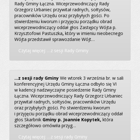
Rady Gminy Łączna. Wiceprzewodniczący Rady
Grzegorz Urbaniec przywitał radnych, sołtysów,
pracowników Urzędu oraz przybyłych gości. Po
stwierdzeniu kworum i przyjęciu porządku obrad
wiceprzewodniczący oddał głos Zastępcy Wójta p.
Krzysztofowi Pastuszka
,
który w imieniu nieobecnego
Wójta przedstawił sprawozdanie Wójt…
Czytaj więcej: …z sesji Rady Gminy
…z sesji rady Gminy
We wtorek 3 września br. w sali
konferencyjnej Urzędu Gminy Łączna odbyło się VI
w kadencji nadzwyczajne posiedzenie Rady Gminy
Łączna. Wiceprzewodniczący Rady Grzegorz Urbaniec
przywitał radnych, sołtysów, pracowników Urzędu
oraz przybyłych gości. Po stwierdzeniu kworum
i przyjęciu porządku obrad wiceprzewodniczący oddał
głos Skarbnik
Gminy p. Joannie Kopytek
,
która
szczegółowo omówiła przyg…
Czytaj więcej: …z sesji rady Gminy