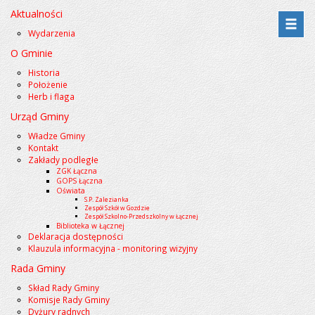
Aktualności
Przejdź
Przejdź
Wydarzenia
do
do
O Gminie
menu
treści
Historia
Położenie
Herb i flaga
Urząd Gminy
Władze Gminy
Kontakt
Zakłady podległe
ZGK Łączna
GOPS Łączna
Oświata
S.P. Zalezianka
Zespół Szkół w Gozdzie
Zespół Szkolno-Przedszkolny w Łącznej
Biblioteka w Łącznej
Deklaracja dostępności
Klauzula informacyjna - monitoring wizyjny
Rada Gminy
Skład Rady Gminy
Komisje Rady Gminy
Dyżury radnych