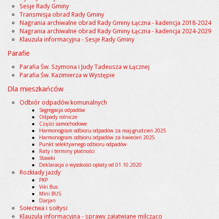
Sesje Rady Gminy
Transmisja obrad Rady Gminy
Nagrania archiwalne obrad Rady Gminy Łączna - kadencja 2018-2024
Nagrania archiwalne obrad Rady Gminy Łączna - kadencja 2024-2029
Klauzula informacyjna - Sesje Rady Gminy
Parafie
Parafia Św. Szymona i Judy Tadeusza w Łącznej
Parafia Św. Kazimierza w Występie
Dla mieszkańców
Odbiór odpadów komunalnych
Segregacja odpadów
Odpady rolnicze
Części samochodowe
Harmonogram odbioru odpadów za maj-grudzień 2025
Harmonogram odbioru odpadów za kwiecień 2025
Punkt selektywnego odbioru odpadów
Raty i terminy płatności
Stawki
Deklaracja o wysokości opłaty od 01.10.2020
Rozkłady jazdy
PKP
Viki Bus
Mini BUS
Darjan
Sołectwa i sołtysi
Klauzula informacyjna - sprawy załatwiane milcząco