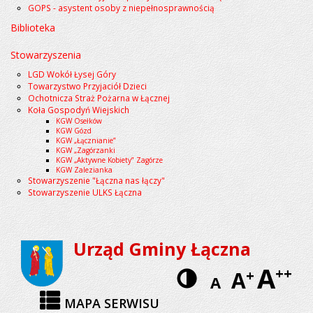
GOPS - asystent osoby z niepełnosprawnością
Biblioteka
Stowarzyszenia
LGD Wokół Łysej Góry
Towarzystwo Przyjaciół Dzieci
Ochotnicza Straż Pożarna w Łącznej
Koła Gospodyń Wiejskich
KGW Osełków
KGW Gózd
KGW „Łącznianie”
KGW „Zagórzanki
KGW „Aktywne Kobiety” Zagórze
KGW Zalezianka
Stowarzyszenie "Łączna nas łączy"
Stowarzyszenie ULKS Łączna
Urząd Gminy Łączna
A
Wersja
++
A
+
A
kontrastow
MAPA SERWISU