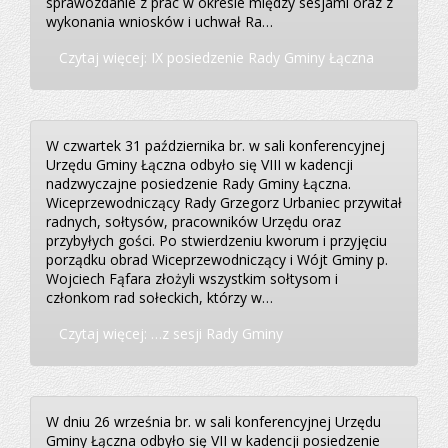
sprawozdanie z prac w okresie między sesjami oraz z
wykonania wniosków i uchwał Ra…
Czytaj więcej: IX posiedzenie Rady Gminy Łączna
W czwartek 31 października br. w sali konferencyjnej
Urzędu Gminy Łączna odbyło się VIII w kadencji
nadzwyczajne posiedzenie Rady Gminy Łączna.
Wiceprzewodniczący Rady Grzegorz Urbaniec przywitał
radnych, sołtysów, pracowników Urzędu oraz
przybyłych gości. Po stwierdzeniu kworum i przyjęciu
porządku obrad Wiceprzewodniczący i Wójt Gminy p.
Wojciech Fąfara złożyli wszystkim sołtysom i
członkom rad sołeckich, którzy w…
Czytaj więcej: …z sesji Rady Gminy
W dniu 26 września br. w sali konferencyjnej Urzędu
Gminy Łączna odbyło się VII w kadencji posiedzenie