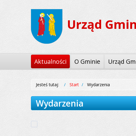
Przejdź
Przejdź
do
do
Urząd Gmin
menu
treści
Aktualności
O Gminie
Urząd Gm
Jesteś tutaj:
Start
Wydarzenia
Wydarzenia