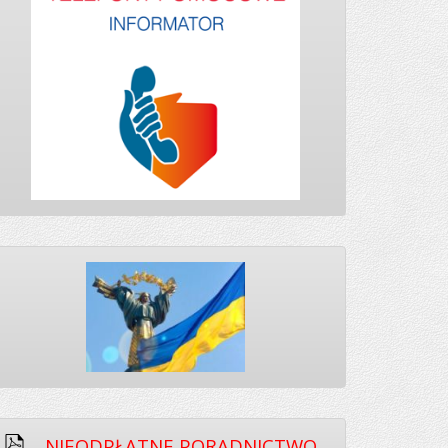
NIEODPŁATNE PORADNICTWO