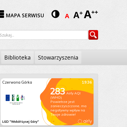
A
Wersja
++
A
+
A
MAPA SERWISU
kontrastowa
yszukiwarka
Szukaj
Biblioteka
Stowarzyszenia