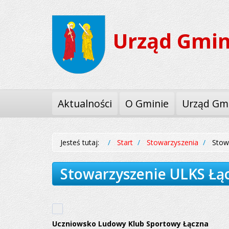
Przejdź
Przejdź
do
do
Urząd Gmin
menu
treści
Aktualności
O Gminie
Urząd Gm
Jesteś tutaj:
Start
Stowarzyszenia
Stow
Stowarzyszenie ULKS Łą
Uczniowsko Ludowy Klub Sportowy Łączna