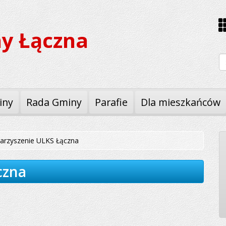
y Łączna
W
iny
Rada Gminy
Parafie
Dla mieszkańców
arzyszenie ULKS Łączna
czna