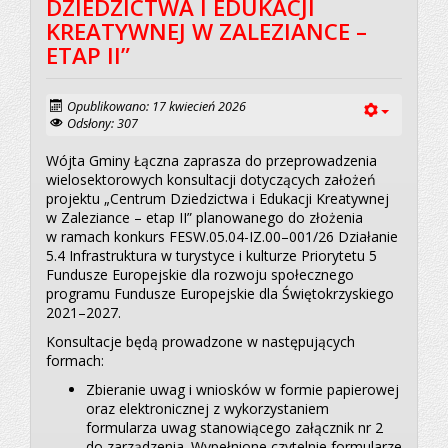
DZIEDZICTWA I EDUKACJI
KREATYWNEJ W ZALEZIANCE –
ETAP II”
Opublikowano: 17 kwiecień 2026
Odsłony: 307
Wójta Gminy Łączna zaprasza do przeprowadzenia
wielosektorowych konsultacji dotyczących założeń
projektu „Centrum Dziedzictwa i Edukacji Kreatywnej
w Zaleziance – etap II” planowanego do złożenia
w ramach konkurs FESW.05.04-IZ.00–001/26 Działanie
5.4 Infrastruktura w turystyce i kulturze Priorytetu 5
Fundusze Europejskie dla rozwoju społecznego
programu Fundusze Europejskie dla Świętokrzyskiego
2021–2027.
Konsultacje będą prowadzone w następujących
formach:
Zbieranie uwag i wniosków w formie papierowej
oraz elektronicznej z wykorzystaniem
formularza uwag stanowiącego załącznik nr 2
do zarządzenia. Wypełnione czytelnie formularze