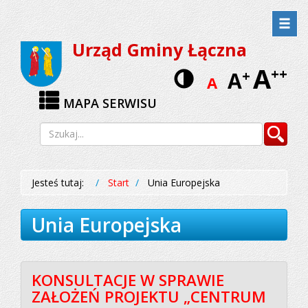
Przejdź
Przejdź
do
do
Urząd Gminy Łączna
menu
treści
A
Wersja
++
A
+
A
kontrastow
MAPA SERWISU
Wyszukiwarka
Szukaj
Jesteś tutaj:
Start
Unia Europejska
Unia Europejska
KONSULTACJE W SPRAWIE
ZAŁOŻEŃ PROJEKTU „CENTRUM