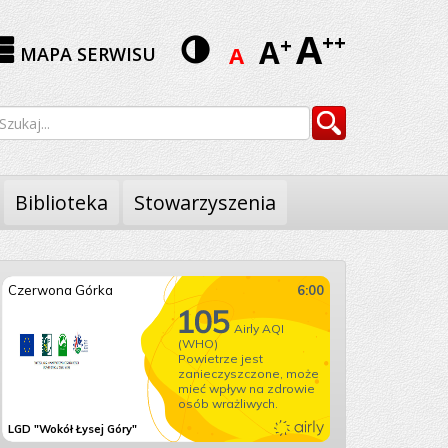
A
Wersja
++
A
+
A
MAPA SERWISU
kontrastowa
yszukiwarka
Szukaj
Biblioteka
Stowarzyszenia