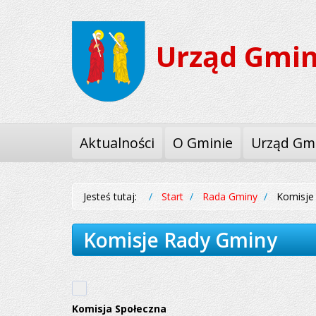
Przejdź
Przejdź
do
do
Urząd Gmin
menu
treści
Aktualności
O Gminie
Urząd Gm
Jesteś tutaj:
Start
Rada Gminy
Komisje
Komisje Rady Gminy
Komisja Społeczna