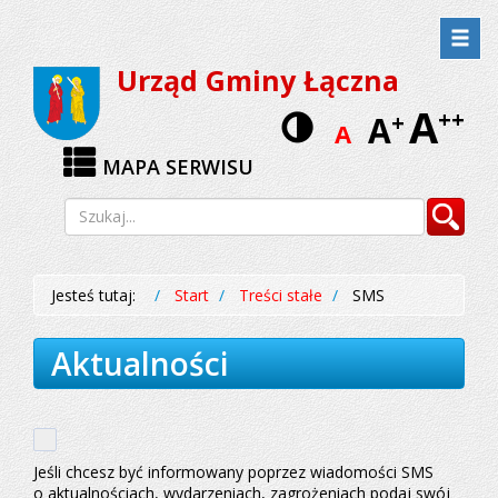
Przejdź
Przejdź
do
do
Urząd Gminy Łączna
menu
treści
A
Wersja
++
A
+
A
kontrastow
MAPA SERWISU
Wyszukiwarka
Szukaj
Jesteś tutaj:
Start
Treści stałe
SMS
Aktualności
Jeśli chcesz być informowany poprzez wiadomości SMS
o aktualnościach, wydarzeniach, zagrożeniach podaj swój