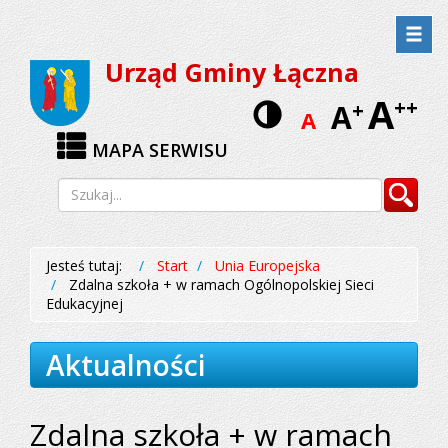
Przejdź
Przejdź
do
do
Urząd Gminy Łączna
menu
treści
A
Wersja
++
A
+
A
kontrastow
MAPA SERWISU
Wyszukiwarka
Szukaj
Jesteś tutaj:
Start
Unia Europejska
Zdalna szkoła + w ramach Ogólnopolskiej Sieci
Edukacyjnej
Aktualności
Zdalna szkoła + w ramach