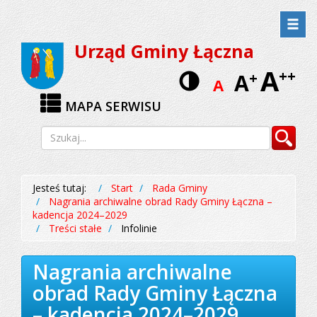
Przejdź
Przejdź
do
do
Urząd Gminy Łączna
menu
treści
A
Wersja
++
A
+
A
kontrastow
MAPA SERWISU
Wyszukiwarka
Szukaj
Jesteś tutaj:
Start
Rada Gminy
Nagrania archiwalne obrad Rady Gminy Łączna –
kadencja 2024–2029
Treści stałe
Infolinie
Nagrania archiwalne
obrad Rady Gminy Łączna
– kadencja 2024–2029