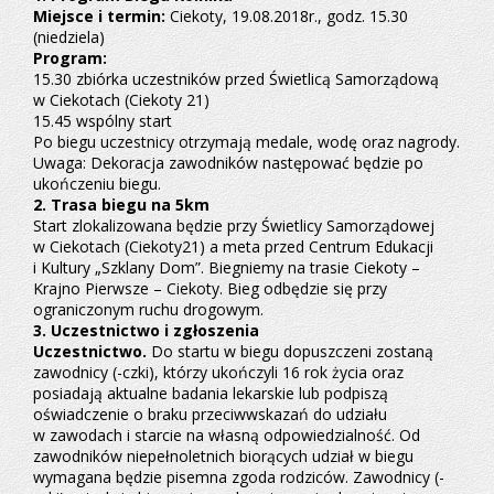
Miejsce i termin:
Ciekoty, 19.08.2018r., godz. 15.30
(niedziela)
Program:
15.30 zbiórka uczestników przed Świetlicą Samorządową
w Ciekotach (Ciekoty 21)
15.45 wspólny start
Po biegu uczestnicy otrzymają medale, wodę oraz nagrody.
Uwaga: Dekoracja zawodników następować będzie po
ukończeniu biegu.
2. Trasa biegu na 5km
Start zlokalizowana będzie przy Świetlicy Samorządowej
w Ciekotach (Ciekoty21) a meta przed Centrum Edukacji
i Kultury „Szklany Dom”. Biegniemy na trasie Ciekoty –
Krajno Pierwsze – Ciekoty. Bieg odbędzie się przy
ograniczonym ruchu drogowym.
3. Uczestnictwo i zgłoszenia
Uczestnictwo.
Do startu w biegu dopuszczeni zostaną
zawodnicy (-czki), którzy ukończyli 16 rok życia oraz
posiadają aktualne badania lekarskie lub podpiszą
oświadczenie o braku przeciwwskazań do udziału
w zawodach i starcie na własną odpowiedzialność. Od
zawodników niepełnoletnich biorących udział w biegu
wymagana będzie pisemna zgoda rodziców. Zawodnicy (-