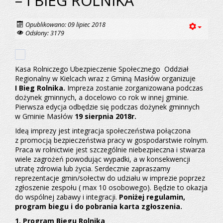
– I BIEG ROLNIKA
Opublikowano: 09 lipiec 2018
Odsłony: 3179
Kasa Rolniczego Ubezpieczenie Społecznego Oddział
Regionalny w Kielcach wraz z Gminą Masłów organizuje
I Bieg Rolnika.
Impreza zostanie zorganizowana podczas
dożynek gminnych, a docelowo co rok w innej gminie.
Pierwsza edycja odbędzie się podczas dożynek gminnych
w Gminie Masłów
19 sierpnia 2018r.
Ideą imprezy jest integracja społeczeństwa połączona
z promocją bezpieczeństwa pracy w gospodarstwie rolnym.
Praca w rolnictwie jest szczególnie niebezpieczna i stwarza
wiele zagrożeń powodując wypadki, a w konsekwencji
utratę zdrowia lub życia. Serdecznie zapraszamy
reprezentacje gmin/sołectw do udziału w imprezie poprzez
zgłoszenie zespołu ( max 10 osobowego). Będzie to okazja
do wspólnej zabawy i integracji.
Poniżej regulamin,
program biegu i do pobrania karta zgłoszenia.
1. Program Biegu Rolnika