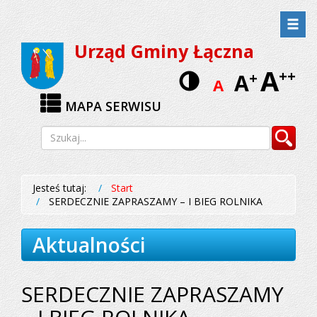
Przejdź
Przejdź
do
do
Urząd Gminy Łączna
menu
treści
A
Wersja
++
A
+
A
kontrastow
MAPA SERWISU
Wyszukiwarka
Szukaj
Jesteś tutaj:
Start
SERDECZNIE ZAPRASZAMY – I BIEG ROLNIKA
Aktualności
SERDECZNIE ZAPRASZAMY