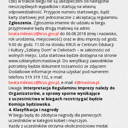
czki) w trakcie biegu nie są ubezpieczeni od następstw
nieszczęśliwych wypadków i startują na własną
odpowiedzialność. Przyjęcie numeru startowego, bądź
karty startowej jest jednoznaczne z akceptacją regulaminu.
Zgłoszenia.
Zgłoszenia imienne do udziału w biegu
przyjmowane będą drogą mailową na adres
beata.milewicz@krus.gov.pl
do 06.08.2018 (imię i nazwisko,
rok urodzenia, miejscowość) oraz w dniu imprezy od godz.
9.00 do godz. 11.00 na stoisku KRUS w Centrum Edukacji
i Kultury „Szklany Dom” w Ciekotach – w zależności od
wolnych miejsc. Lista startowa będzie dostępna na stronie
www.szklanydom.maslow.pl. Do weryfikacji zawodników
potrzebny będzie dokument tożsamości ze zdjęciem
Dodatkowe informacje można uzyskać pod numerem
telefonu 519 319 132, e-mail:
beata.milewicz@krus.gov.pl
, e-mail:
it@maslow.pl
.
Uwaga:
Interpretacja Regulaminu Imprezy należy do
Organizatorów, a sprawy sporne wynikające
z uczestnictwa w biegach rozstrzygać będzie
Komisja Sędziowska.
4. Klasyfikacja i nagrody
W biegu będą do zdobycia nagrody dla pierwszych
uczestników w kategorii kobiet i mężczyzn.
Każdy z uczestników otrzyma okolicznościowy medal.