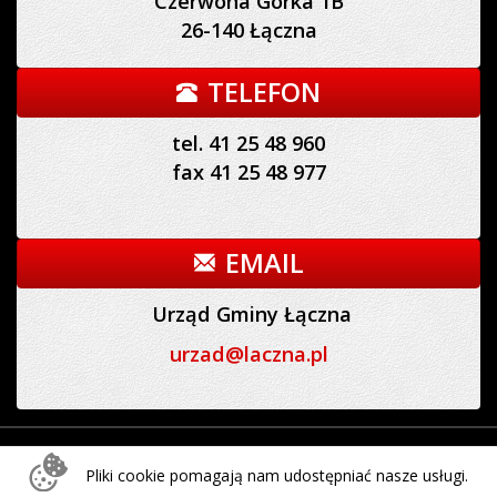
Czerwona Górka 1B
26-140 Łączna
TELEFON
tel. 41 25 48 960
fax 41 25 48 977
EMAIL
Urząd Gminy Łączna
urzad@laczna.pl
Urząd Gminy Łączna © 2016 - 2026 | designed by
sm32
Pliki cookie pomagają nam udostępniać nasze usługi.
STUDIO