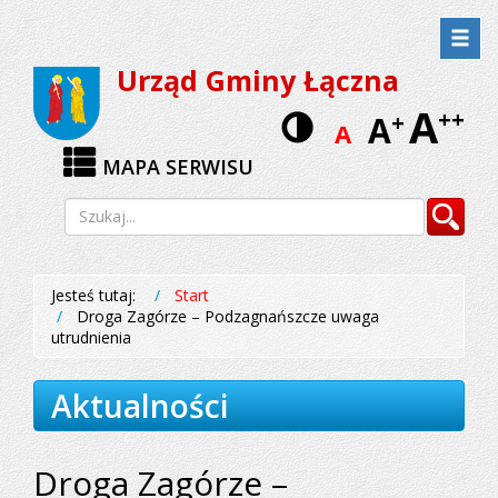
Przejdź
Przejdź
do
do
Urząd Gminy Łączna
menu
treści
A
Wersja
++
A
+
A
kontrastow
MAPA SERWISU
Wyszukiwarka
Szukaj
Jesteś tutaj:
Start
Droga Zagórze – Podzagnańszcze uwaga
utrudnienia
Aktualności
Droga Zagórze –